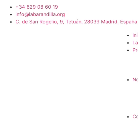
+34 629 08 60 19
info@labarandilla.org
C. de San Rogelio, 9, Tetuán, 28039 Madrid, España
In
La
Pr
No
Co