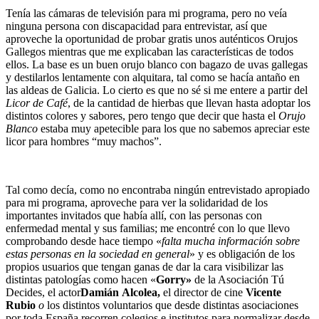
Tenía las cámaras de televisión para mi programa, pero no veía
ninguna persona con discapacidad para entrevistar, así que
aproveche la oportunidad de probar gratis unos auténticos Orujos
Gallegos mientras que me explicaban las características de todos
ellos. La base es un buen orujo blanco con bagazo de uvas gallegas
y destilarlos lentamente con alquitara, tal como se hacía antaño en
las aldeas de Galicia. Lo cierto es que no sé si me entere a partir del
Licor de Café
, de la cantidad de hierbas que llevan hasta adoptar los
distintos colores y sabores, pero tengo que decir que hasta el
Orujo
Blanco
estaba muy apetecible para los que no sabemos apreciar este
licor para hombres “muy machos”.
Tal como decía, como no encontraba ningún entrevistado apropiado
para mi programa, aproveche para ver la solidaridad de los
importantes invitados que había allí, con las personas con
enfermedad mental y sus familias; me encontré con lo que llevo
comprobando desde hace tiempo «
falta mucha información sobre
estas personas en la sociedad en general
» y es obligación de los
propios usuarios que tengan ganas de dar la cara visibilizar las
distintas patologías como hacen «
Gorry»
de la Asociación Tú
Decides, el actor
Damián Alcolea,
el director de cine
Vicente
Rubio
o
los distintos voluntarios que desde distintas asociaciones
por toda España recorren colegios e institutos para normalizar desde