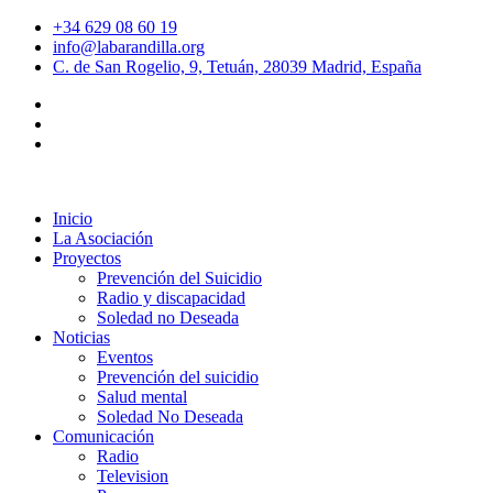
+34 629 08 60 19
info@labarandilla.org
C. de San Rogelio, 9, Tetuán, 28039 Madrid, España
Inicio
La Asociación
Proyectos
Prevención del Suicidio
Radio y discapacidad
Soledad no Deseada
Noticias
Eventos
Prevención del suicidio
Salud mental
Soledad No Deseada
Comunicación
Radio
Television