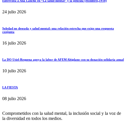
Entrevista a Ana Lancho en “La salud mental” y la película (Hombres,1950)
24 julio 2026
Soledad no deseada y salud mental: una relación estrecha que exige una respuesta
conjunta
16 julio 2026
La DO Utiel-Requena apoya la labor de AFEM Altiplano con su donación solidaria anual
10 julio 2026
LA FIESTA
08 julio 2026
Comprometidos con la salud mental, la inclusión social y la voz de
la diversidad en todos los medios.