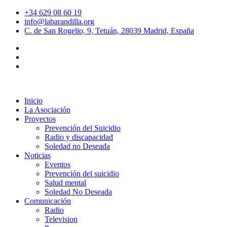
+34 629 08 60 19
info@labarandilla.org
C. de San Rogelio, 9, Tetuán, 28039 Madrid, España
Inicio
La Asociación
Proyectos
Prevención del Suicidio
Radio y discapacidad
Soledad no Deseada
Noticias
Eventos
Prevención del suicidio
Salud mental
Soledad No Deseada
Comunicación
Radio
Television