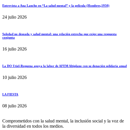
Entrevista a Ana Lancho en “La salud mental” y la película (Hombres,1950)
24 julio 2026
Soledad no deseada y salud mental: una relación estrecha que exige una respuesta
conjunta
16 julio 2026
La DO Utiel-Requena apoya la labor de AFEM Altiplano con su donación solidaria anual
10 julio 2026
LA FIESTA
08 julio 2026
Comprometidos con la salud mental, la inclusión social y la voz de
la diversidad en todos los medios.