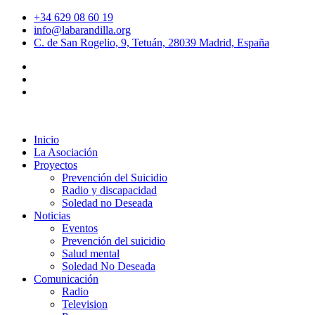
+34 629 08 60 19
info@labarandilla.org
C. de San Rogelio, 9, Tetuán, 28039 Madrid, España
Inicio
La Asociación
Proyectos
Prevención del Suicidio
Radio y discapacidad
Soledad no Deseada
Noticias
Eventos
Prevención del suicidio
Salud mental
Soledad No Deseada
Comunicación
Radio
Television