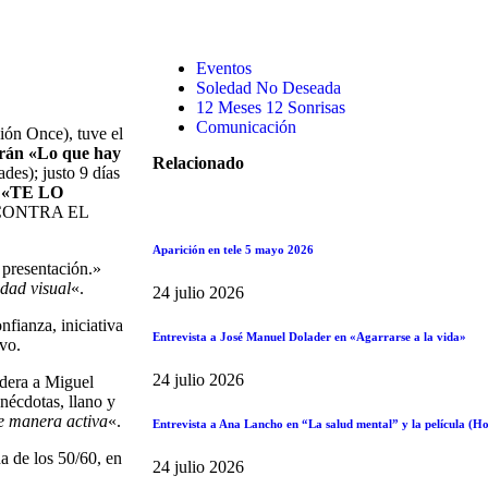
Eventos
Soledad No Deseada
12 Meses 12 Sonrisas
Comunicación
ión Once), tuve el
rán «Lo que hay
Relacionado
des); justo 9 días
o
«TE LO
O CONTRA EL
Aparición en tele 5 mayo 2026
 presentación.»
idad visual
«.
24 julio 2026
fianza, iniciativa
Entrevista a José Manuel Dolader en «Agarrarse a la vida»
ivo.
24 julio 2026
idera a Miguel
anécdotas, llano y
e manera activa
«.
Entrevista a Ana Lancho en “La salud mental” y la película (
a de los 50/60, en
24 julio 2026