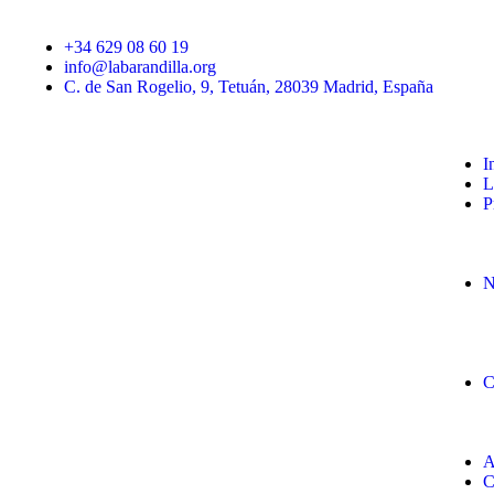
+34 629 08 60 19
info@labarandilla.org
C. de San Rogelio, 9, Tetuán, 28039 Madrid, España
I
L
P
N
C
A
C