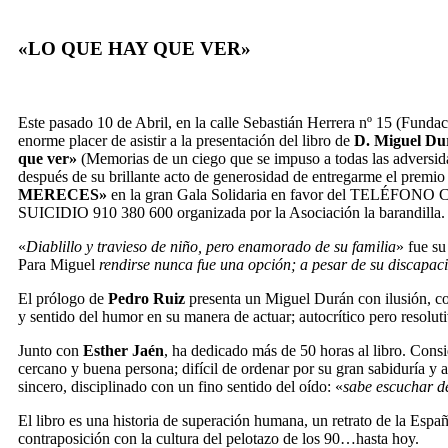
«LO QUE HAY QUE VER»
Este pasado 10 de Abril, en la calle Sebastián Herrera nº 15 (Fundac
enorme placer de asistir a la presentación del libro de
D. Miguel Du
que ver»
(Memorias de un ciego que se impuso a todas las adversida
después de su brillante acto de generosidad de entregarme el premi
MERECES»
en la gran Gala Solidaria en favor del TELÉFON
SUICIDIO 910 380 600 organizada por la Asociación la barandilla.
«
Diablillo y travieso de niño, pero enamorado de su familia
» fue su
Para Miguel
rendirse nunca fue una opción; a pesar de su discapac
El prólogo de
Pedro Ruiz
presenta un Miguel Durán con ilusión, con
y sentido del humor en su manera de actuar; autocrítico pero resolut
Junto con
Esther Jaén
, ha dedicado más de 50 horas al libro. Cons
cercano y buena persona; difícil de ordenar por su gran sabiduría y 
sincero, disciplinado con un fino sentido del oído: «
sabe escuchar d
El libro es una historia de superación humana, un retrato de la Españ
contraposición con la cultura del pelotazo de los 90…hasta hoy.