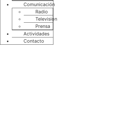
Comunicación
Radio
Television
Prensa
Actividades
Contacto
Os esperamos en esta
Gala Solidaria para
dar visibilidad al
drama del suicidio en