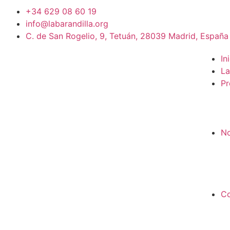
+34 629 08 60 19
info@labarandilla.org
C. de San Rogelio, 9, Tetuán, 28039 Madrid, España
In
La
Pr
No
Co