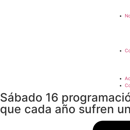
No
Co
Ac
Co
Sábado 16 programación
que cada año sufren un