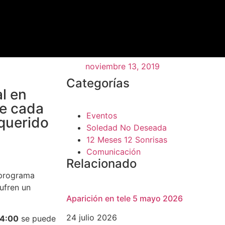
noviembre 13, 2019
Categorías
l en
ue cada
Eventos
 querido
Soledad No Deseada
12 Meses 12 Sonrisas
Comunicación
Relacionado
 programa
ufren un
Aparición en tele 5 mayo 2026
24 julio 2026
14:00
se puede