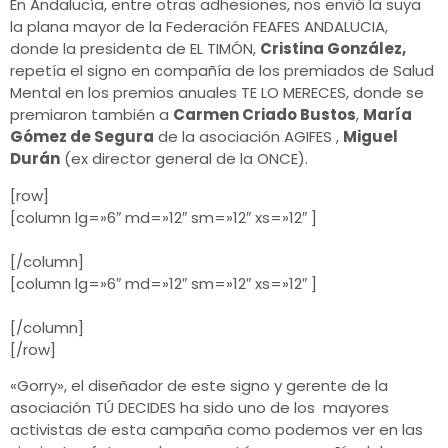
En Andalucía, entre otras adhesiones, nos envió la suya
la plana mayor de la Federación FEAFES ANDALUCIA,
donde la presidenta de EL TIMÓN,
Cristina González,
repetía el signo en compañía de los premiados de Salud
Mental en los premios anuales TE LO MERECES, donde se
premiaron también a
Carmen Criado Bustos
,
María
Gómez de Segura
de la asociación AGIFES ,
Miguel
Durán
(ex director general de la ONCE).
[row]
[column lg=»6″ md=»12″ sm=»12″ xs=»12″ ]
[/column]
[column lg=»6″ md=»12″ sm=»12″ xs=»12″ ]
[/column]
[/row]
«Gorry», el diseñador de este signo y gerente de la
asociación TÚ DECIDES ha sido uno de los mayores
activistas de esta campaña como podemos ver en las