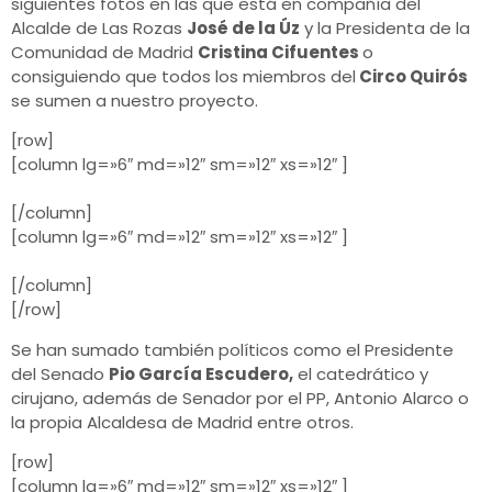
siguientes fotos en las que está en compañía del
Alcalde de Las Rozas
José de la Úz
y la Presidenta de la
Comunidad de Madrid
Cristina Cifuentes
o
consiguiendo que todos los miembros del
Circo Quirós
se sumen a nuestro proyecto.
[row]
[column lg=»6″ md=»12″ sm=»12″ xs=»12″ ]
[/column]
[column lg=»6″ md=»12″ sm=»12″ xs=»12″ ]
[/column]
[/row]
Se han sumado también políticos como el Presidente
del Senado
Pio García Escudero,
el catedrático y
cirujano, además de Senador por el PP, Antonio Alarco o
la propia Alcaldesa de Madrid entre otros.
[row]
[column lg=»6″ md=»12″ sm=»12″ xs=»12″ ]