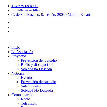
+34 629 08 60 19
info@labarandilla.org
C. de San Rogelio, 9, Tetuán, 28039 Madrid, España
Inicio
La Asociación
Proyectos
Prevención del Suicidio
Radio y discapacidad
Soledad no Deseada
Noticias
Eventos
Prevención del suicidio
Salud mental
Soledad No Deseada
Comunicación
Radio
Television