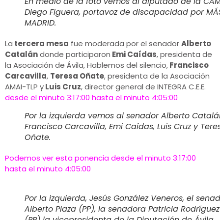
En medio de la foto vemos al diputado de la CA
Diego Figuera, portavoz de discapacidad por MÁ
MADRID.
La
tercera mesa
fue moderada por el senador
Alberto
Catalán
donde participaron
Emi Caídas
, presidenta de
la Asociación de Ávila, Hablemos del silencio,
Francisco
Carcavilla
,
Teresa Oñate
, presidenta de la Asociación
AMAI-TLP y
Luis Cruz
, director general de INTEGRA C.E.E.
desde el minuto 3:17:00 hasta el minuto 4:05:00
Por la izquierda vemos al senador Alberto Catalá
Francisco Carcavilla, Emi Caídas, Luis Cruz y Tere
Oñate.
Podemos ver esta ponencia desde el minuto 3:17:00
hasta el minuto 4:05:00
Por la izquierda, Jesús González Veneros, el sena
Alberto Plaza (PP), la senadora Patricia Rodríguez
(PP) la vicepresidenta de la Diputación de Ávila