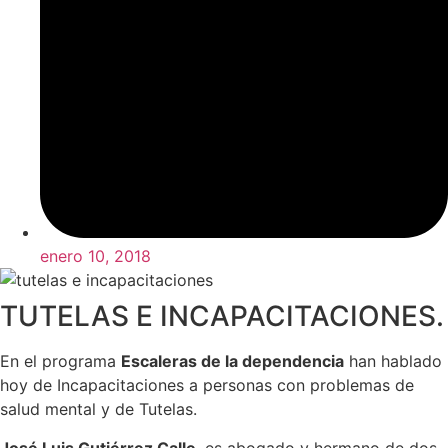
enero 10, 2018
TUTELAS E INCAPACITACIONES.
En el programa
Escaleras de la dependencia
han hablado
hoy de Incapacitaciones a personas con problemas de
salud mental y de Tutelas.
José Luis Gutiérrez Calle
, es abogado y hermano de dos