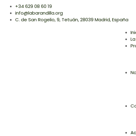
+34 629 08 60 19
info@labarandilla.org
C. de San Rogelio, 9, Tetuán, 28039 Madrid, España
In
La
Pr
No
Co
Ac