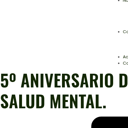
No
Co
Ac
C
5º ANIVERSARIO 
SALUD MENTAL.