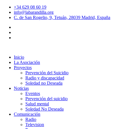
+34 629 08 60 19
info@labarandilla.org
C. de San Rogelio, 9, Tetuán, 28039 Madrid, España
Inicio
La Asociación
Proyectos
Prevención del Suicidio
Radio y discapacidad
Soledad no Deseada
Noticias
Eventos
Prevención del suicidio
Salud mental
Soledad No Deseada
Comunicación
Radio
Television