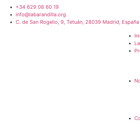
+34 629 08 60 19
info@labarandilla.org
C. de San Rogelio, 9, Tetuán, 28039 Madrid, España
In
La
Pr
No
Co