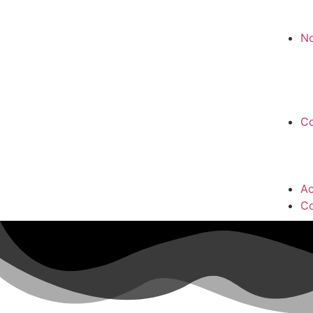
No
Co
Ac
Co