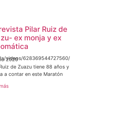
revista Pilar Ruiz de
zu- ex monja y ex
lomática
lla/videos/628369544727560/
lio 2020
 Ruiz de Zuazu tiene 88 años y
a a contar en este Maratón
 más