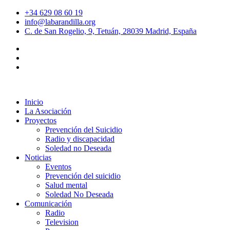
+34 629 08 60 19
info@labarandilla.org
C. de San Rogelio, 9, Tetuán, 28039 Madrid, España
Inicio
La Asociación
Proyectos
Prevención del Suicidio
Radio y discapacidad
Soledad no Deseada
Noticias
Eventos
Prevención del suicidio
Salud mental
Soledad No Deseada
Comunicación
Radio
Television