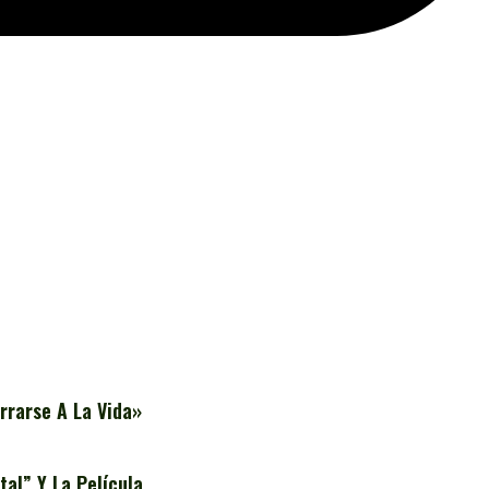
rrarse A La Vida»
al” Y La Película