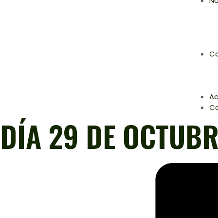
No
Co
Ac
C
DÍA 29 DE OCTUBR