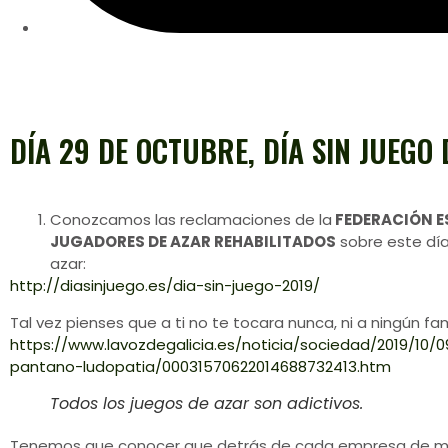
DÍA 29 DE OCTUBRE, DÍA SIN JUEGO 
Conozcamos las reclamaciones de la
FEDERACIÓN E
JUGADORES DE AZAR REHABILITADOS
sobre este día
azar:
http://diasinjuego.es/dia-sin-juego-2019/
Tal vez pienses que a ti no te tocara nunca, ni a ningún fami
https://www.lavozdegalicia.es/noticia/sociedad/2019/10/0
pantano-ludopatia/00031570622014688732413.htm
Todos los juegos de azar son adictivos.
Tenemos que conocer que detrás de cada empresa de m