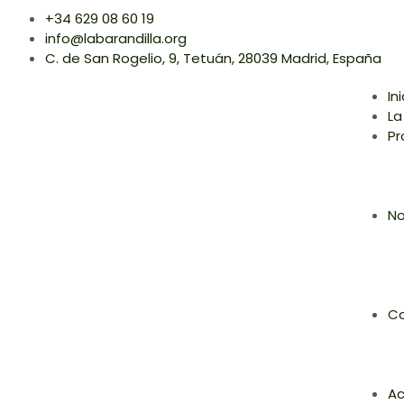
+34 629 08 60 19
info@labarandilla.org
C. de San Rogelio, 9, Tetuán, 28039 Madrid, España
In
La
Pr
No
Co
Ac