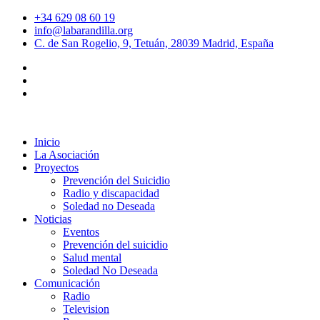
+34 629 08 60 19
info@labarandilla.org
C. de San Rogelio, 9, Tetuán, 28039 Madrid, España
Inicio
La Asociación
Proyectos
Prevención del Suicidio
Radio y discapacidad
Soledad no Deseada
Noticias
Eventos
Prevención del suicidio
Salud mental
Soledad No Deseada
Comunicación
Radio
Television